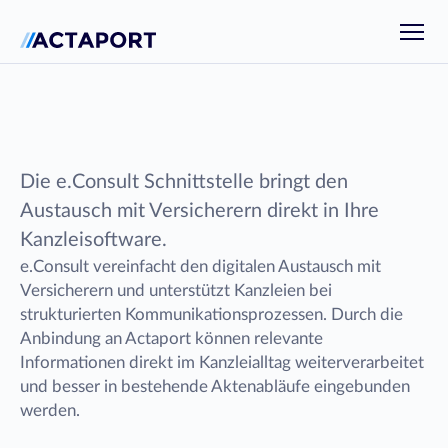
Produkt
Ressourcen
Kern
Apps
/
e.Consult
Fallbearbeitung
Kontakt
Unternehmen
Kommunikation
e.Consult
Journal
Preise
Die e.Consult Schnittstelle bringt den 
Finanzwesen
Unternehmen
Austausch mit Versicherern direkt in Ihre 
Plattform
Kunden
Apps
Kanzleisoftware.
Wissenswertes
Automation
e.Consult vereinfacht den digitalen Austausch mit 
Helpcenter
Mobile App
Versicherern und unterstützt Kanzleien bei 
API Docs
strukturierten Kommunikationsprozessen. Durch die 
Support
Anbindung an Actaport können relevante 
Informationen direkt im Kanzleialltag weiterverarbeitet 
und besser in bestehende Aktenabläufe eingebunden 
werden.