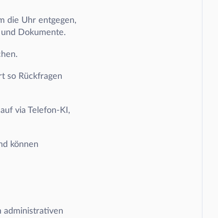
 die Uhr entgegen, 
en und Dokumente. 
chen.
t so Rückfragen 
f via Telefon-KI, 
nd können 
 administrativen 