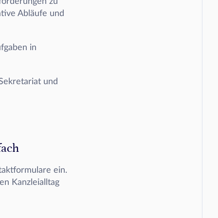
forderungen zu 
tive Abläufe und 
gaben in 
ekretariat und 
fach
ktformulare ein. 
n Kanzleialltag 