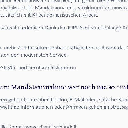
l für Rechtsanwälte entwickelt, um genau diese Heraus
 digitalisiert die Mandatsannahme, strukturiert administra
usätzlich mit KI bei der juristischen Arbeit. 
tsanwälte erledigen Dank der JUPUS-KI stundenlange Auf
 mehr Zeit für abrechenbare Tätigkeiten, entlasten das S
nten den modernsten Service. 
 DSGVO- und berufsrechtskonform.
ten: Mandatsannahme war noch nie so ein
en gehen heute über Telefon, E-Mail oder einfache Konta
 wichtige Informationen oder Anfragen gehen im stressige
le Kontaktwege digital gebündelt. 