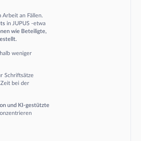
Neben der Mandatsannahme unterstützt JUPUS Sie auch bei der inhaltlichen Arbeit an Fällen. 
ts
 in JUPUS -etwa 
en wie Beteiligte, 
stellt.
halb weniger 
 Schriftsätze 
Zeit bei der 
on und KI-gestützte 
konzentrieren 