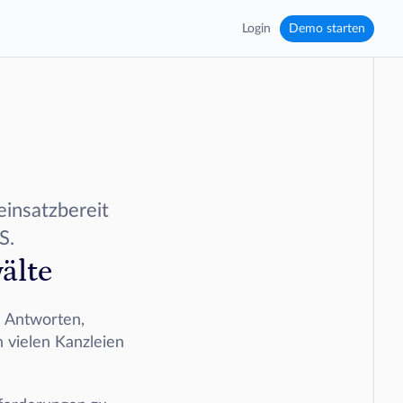
Login
Demo starten
insatzbereit 
S.
älte
 Antworten, 
 vielen Kanzleien 