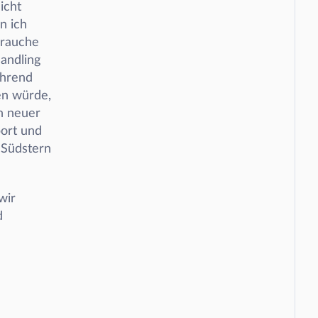
cht 
 ich 
rauche 
andling 
hrend 
n würde, 
 neuer 
ort und 
Südstern 
ir 
 