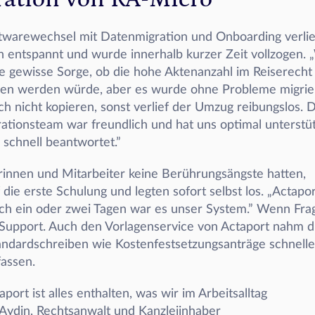
twarewechsel mit Datenmigration und Onboarding verlief
 entspannt und wurde innerhalb kurzer Zeit vollzogen. „
ne gewisse Sorge, ob die hohe Aktenanzahl im Reiserecht 
agen werden würde, aber es wurde ohne Probleme migriert
ich nicht kopieren, sonst verlief der Umzug reibungslos. D
tionsteam war freundlich und hat uns optimal unterstütz
schnell beantwortet.”
rinnen und Mitarbeiter keine Berührungsängste hatten, 
 die erste Schulung und legten sofort selbst los. „Actaport
ach ein oder zwei Tagen war es unser System.” Wenn Frag
Support. Auch den Vorlagenservice von Actaport nahm di
andardschreiben wie Kostenfestsetzungsanträge schnelle
fassen.
ort ist alles enthalten, was wir im Arbeitsalltag 
 Aydin, Rechtsanwalt und Kanzleiinhaber