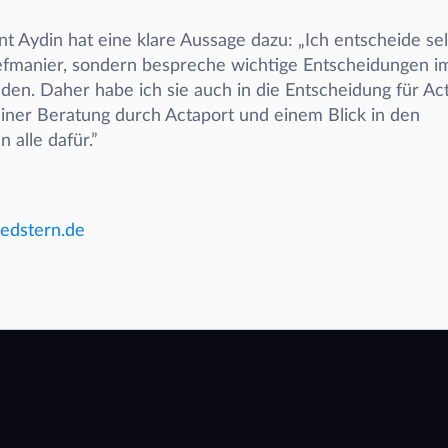
t Aydin hat eine klare Aussage dazu: „Ich entscheide sel
hefmanier, sondern bespreche wichtige Entscheidungen i
en. Daher habe ich sie auch in die Entscheidung für Act
iner Beratung durch Actaport und einem Blick in den 
alle dafür.”
edstern.de