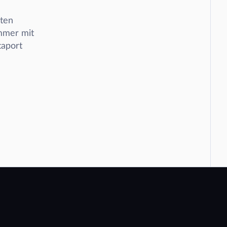
ten 
mmer mit 
aport 