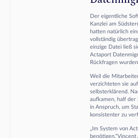
Der eigentliche Sof
Kanzlei am Südstern
hatten natürlich ei
vollständig übertr
einzige Datei ließ s
Actaport Datenmigra
Rückfragen wurden 
Weil die Mitarbeite
verzichteten sie auf
selbsterklärend. N
aufkamen, half der 
in Anspruch, um St
konsistenter zu ver
„Im System von Actap
benötigen.”Vincent