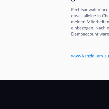
Rechtsanwalt Vincen
etwas alleine in C
meinen Mitarbeitend
einbezogen. Nach e
Demoaccount waren 
www.kanzlei-am-su