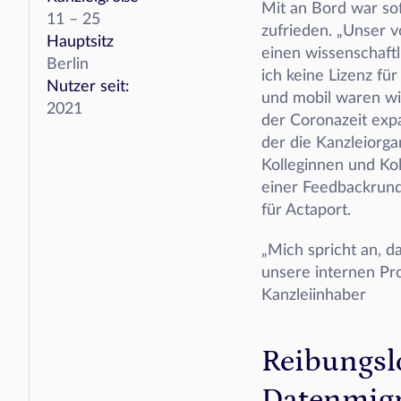
Mit an Bord war sof
11 – 25 
zufrieden. „Unser v
Hauptsitz
einen wissenschaftl
Berlin
ich keine Lizenz fü
Nutzer seit:
und mobil waren wi
2021
der Coronazeit expa
der die Kanzleiorga
Kolleginnen und Kol
einer Feedbackrund
für Actaport. 
„Mich spricht an, d
unsere internen Pro
Kanzleiinhaber
Reibungsl
Datenmigr