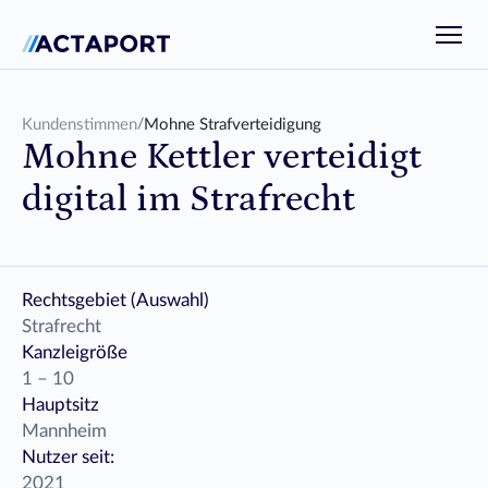
Produkt
Ressourcen
Kundenstimmen
/
Mohne Strafverteidigung
Kern
Mohne Kettler verteidigt
Fallbearbeitung
Kontakt
Unternehmen
Kommunikation
Journal
digital im Strafrecht
Preise
Finanzwesen
Unternehmen
Plattform
Kunden
Apps
Wissenswertes
Automation
Helpcenter
Rechtsgebiet (Auswahl)
Mobile App
API Docs
Strafrecht
Support
Kanzleigröße
1 – 10
Hauptsitz
Mannheim
Nutzer seit:
2021