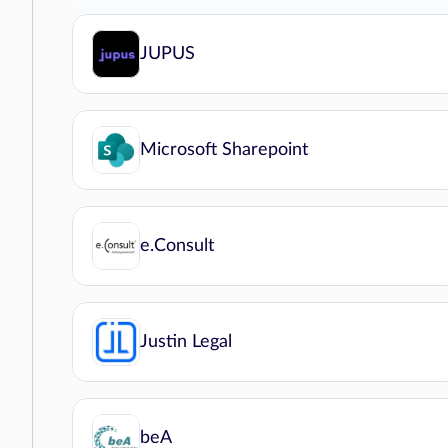
JUPUS
Microsoft Sharepoint
e.Consult
Justin Legal
beA