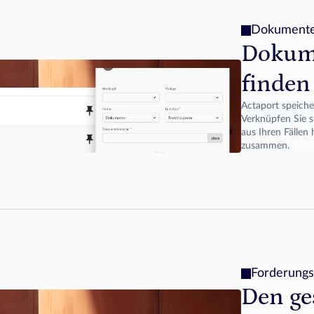
Dokument
Dokume
finden
Actaport speicher
Verknüpfen Sie si
aus Ihren Fällen 
zusammen.
Forderung
Den ge