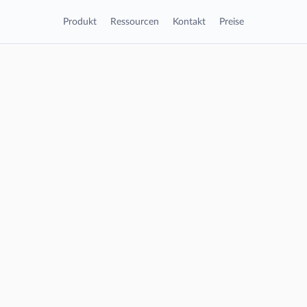
Produkt
Ressourcen
Kontakt
Preise
/
Produkt
Fallbearbeitung
om
Akten-Archiv
z
Workspace
Demo starten