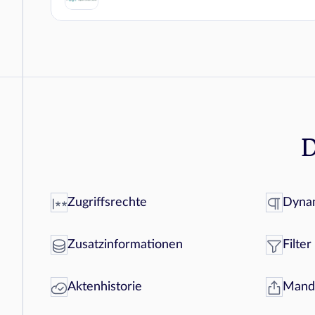
D
Zugriffsrechte
Dynam
Zusatzinformationen
Filter
Aktenhistorie
Manda