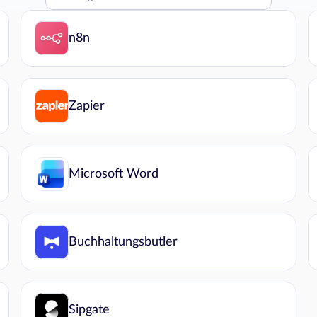
n8n
Zapier
Microsoft Word
Buchhaltungsbutler
Sipgate